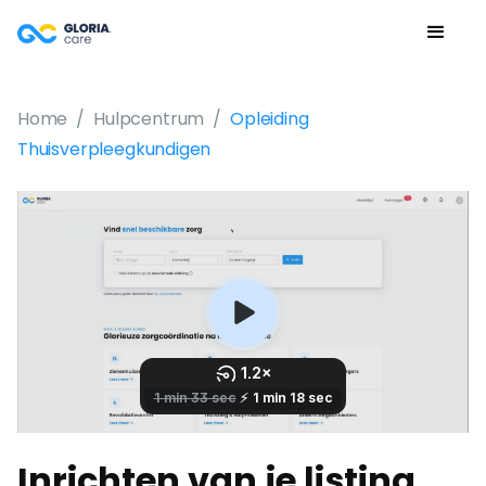
Home
/
Hulpcentrum
/
Opleiding
Thuisverpleegkundigen
Inrichten van je listing