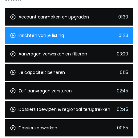
play_circle_outline
Account aanmaken en upgraden
01:30
play_circle_outline
Inrichten van je listing
01:33
play_circle_outline
Aanvragen verwerken en filteren
03:00
play_circle_outline
Je capaciteit beheren
01:15
play_circle_outline
Zelf aanvragen versturen
02:45
play_circle_outline
Dossiers toewijzen & regionaal terugtrekken
02:45
play_circle_outline
Dossiers bewerken
00:55