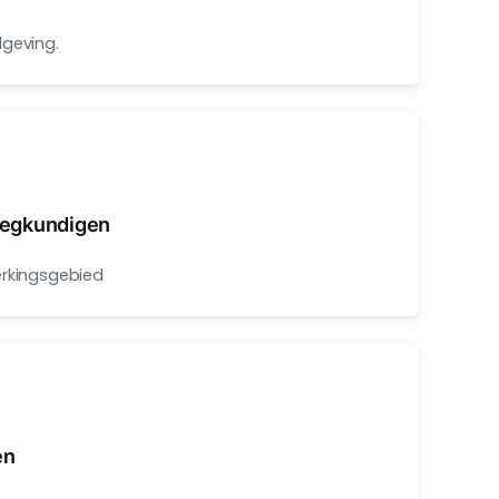
lgeving.
eegkundigen
erkingsgebied
en