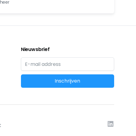
eheer
Nieuwsbrief
t