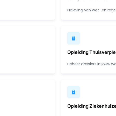
Naleving van wet- en rege
lock
Opleiding Thuisverpl
Beheer dossiers in jouw w
lock
Opleiding Ziekenhuiz