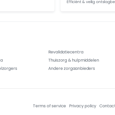
Efficiënt & veilig ontslagb
Revalidatiecentra
ra
Thuiszorg & hulpmiddelen
elzorgers
Andere zorgaanbieders
Terms of service
Privacy policy
Contac