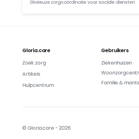
Glorieuze zorgcoördinatie voor sociale diensten
Gloria.care
Gebruikers
Zoek zorg
Ziekenhuizen
Woonzorgcent
Artikels
Familie & mant
Hulpcentrum
© Gloria.care -
2026