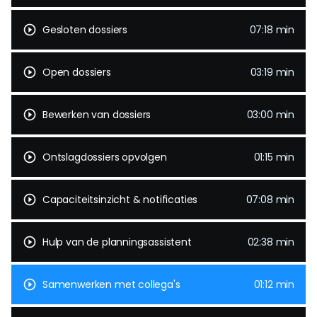
play_circle_outline
Gesloten dossiers
07:18 min
play_circle_outline
Open dossiers
03:19 min
play_circle_outline
Bewerken van dossiers
03:00 min
play_circle_outline
Ontslagdossiers opvolgen
01:15 min
play_circle_outline
Capaciteitsinzicht & notificaties
07:08 min
play_circle_outline
Hulp van de planningsassistent
02:38 min
play_circle_outline
Samenwerken met collega's
01:12 min