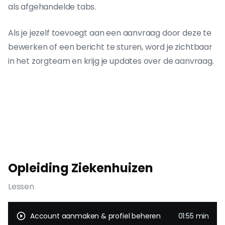
als afgehandelde tabs.
Als je jezelf toevoegt aan een aanvraag door deze te
bewerken of een bericht te sturen, word je zichtbaar
in het zorgteam en krijg je updates over de aanvraag.
Opleiding Ziekenhuizen
Lessen
play_circle_outline
Account aanmaken & profiel beheren
01:55 min