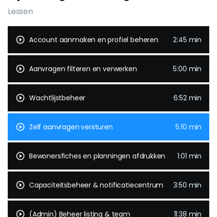
Lessen
play_circle_outline
Account aanmaken en profiel beheren
2:45 min
play_circle_outline
Aanvragen filteren en verwerken
5:00 min
play_circle_outline
Wachtlijstbeheer
6:52 min
play_circle_outline
Zelf aanvragen versturen
5:10 min
play_circle_outline
Bewonersfiches en planningen afdrukken
1:01 min
play_circle_outline
Capaciteitsbeheer & notificatiecentrum
3:50 min
play_circle_outline
(Admin) Beheer listing & team
11:38 min